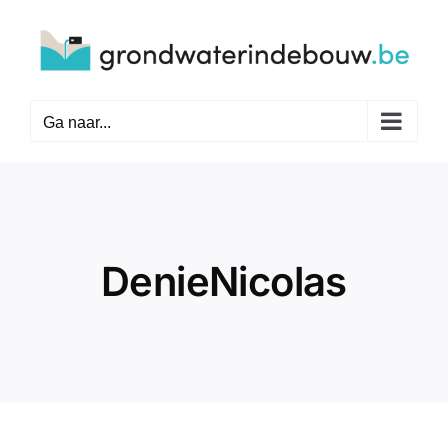
Ga
naar
inhoud
Ga naar...
DenieNicolas